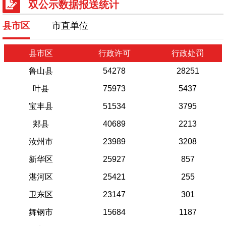
双公示数据报送统计
县市区
市直单位
县市区
行政许可
行政处罚
鲁山县
54278
28251
叶县
75973
5437
宝丰县
51534
3795
郏县
40689
2213
汝州市
23989
3208
新华区
25927
857
湛河区
25421
255
卫东区
23147
301
舞钢市
15684
1187