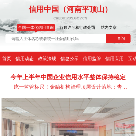
信用中国（河南平顶山）
CREDIT.PDS.GOV.CN
全国一体化信用查询
行政许可和行政处罚
站内文章
首页
信用动态
政策法规
信息公示
信用监管
信用应用
互
今年上半年中国企业信用水平整体保持稳定
统一监管标尺！金融机构治理顶层设计落地：告别“治乱”，锚定“长治”