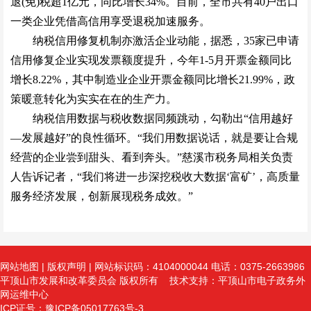
退(免)税超1亿元，同比增长34%。目前，全市共有40户出口
一类企业凭借高信用享受退税加速服务。
纳税信用修复机制亦激活企业动能，据悉，35家已申请
信用修复企业实现发票额度提升，今年1-5月开票金额同比
增长8.22%，其中制造业企业开票金额同比增长21.99%，政
策暖意转化为实实在在的生产力。
纳税信用数据与税收数据同频跳动，勾勒出“信用越好
—发展越好”的良性循环。“我们用数据说话，就是要让合规
经营的企业尝到甜头、看到奔头。”慈溪市税务局相关负责
人告诉记者，“我们将进一步深挖税收大数据‘富矿’，高质量
服务经济发展，创新展现税务成效。”
网站地图
|
版权声明
| 网站标识码：4104000044 电话：0375-2663986
平顶山市发展和改革委员会 版权所有 技术支持：平顶山市电子政务外
网运维中心
ICP证号：豫ICP备05017763号-3