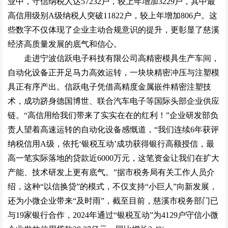
业中，守信纳税人达57232户，较上年增加3229户，其中最
高信用级别A级纳税人突破11822户，较上年增加806户。这
些数字不仅体现了企业主动合规意识的提升，更彰显了慈溪
经济高质量发展的底气和信心。
走进宁波信跃电子科技有限公司高精密模具生产车间，
自动化设备正开足马力高效运转，一块块精密冲压与注塑模
具正有序产出。信跃电子凭借高精度金属嵌件精密注塑技
术，成功跻身德国博世、联合汽车电子等国际头部企业供应
链。“高信用给我们带来了实实在在的红利！”企业研发部负
责人望着高速运转的自动化设备感慨道，“我们连续6年获评
纳税信用A级，依托‘银税互动’成功获得银行高额授信，最
高一笔实际落地的贷款近6000万元，这笔资金让我们在扩大
产能、技术研发上更有底气。”据市税务局有关工作人员介
绍，这种“以信换贷”的模式，不仅支持“小巨人”向新发展，
还为小微企业带来“及时雨”，截至目前，慈溪市税务部门已
与19家银行合作，2024年通过“银税互动”为4129户守信小微