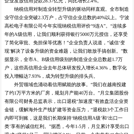
企业发放信用贷款28.37亿元，同比增长2.4%。
纳税信用对制造业转型升级的驱动同样直观。全市制造
业守信企业突破2.3万户，占守信企业总数的40%以上。宁波
高松电子有限公司今年实现纳税信用评价“9连A”。“连续多
年的A级信用，让我们顺利获得银行5000万元授信，还享受
了简化审批、免担保等优惠！”企业负责人说道，“诚信‘变
现’解决了设备升级的资金难题，让我们敢放手搞创新。”数
据显示，全市A、B级信用级别的制造业企业总数超1.7万
户，这些高信用企业去年总体研发投入增长4.36%，数字化
投入增幅达7.93%，成为转型升级的排头兵。
外贸领域也涌动着信用赋能的故事。“我们在越南投建
了约1万平方米的厂房，规划月产能40万台。”月立集团股份
有限公司财务总监表示，出口退税“加速度”有效盘活企业资
金链，缓解海外生产线扩建等资金压力，“退税款3个工作日
内即可到账，这是我们长期保持‘纳税信用A级’和‘出口一
类’享有的诚信红利。”据悉，今年1-5月，月立累计享受出口