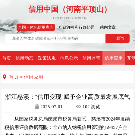
信用中国（河南平顶山）
CREDIT.PDS.GOV.CN
全国一体化信用查询
行政许可和行政处罚
站内文章
首页
信用动态
政策法规
信息公示
信用监管
信用应用
互
首页
>
信用应用
浙江慈溪：“信用变现”赋予企业高质量发展底气
2025-07-01
102
浏览
从国家税务总局慈溪市税务局获悉，慈溪市2024年度纳
税信用评价数据亮眼：全市纳入纳税信用管理的59457户企