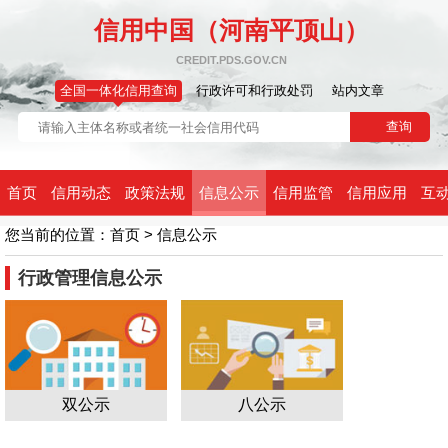
信用中国（河南平顶山）
CREDIT.PDS.GOV.CN
全国一体化信用查询
行政许可和行政处罚
站内文章
首页
信用动态
政策法规
信息公示
信用监管
信用应用
互
您当前的位置：
首页
>
信息公示
行政管理信息公示
双公示
八公示