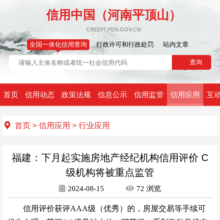
信用中国（河南平顶山）
CREDIT.PDS.GOV.CN
全国一体化信用查询
行政许可和行政处罚
站内文章
首页
信用动态
政策法规
信息公示
信用监管
信用应用
互
首页
>
信用应用
>
行业应用
福建：下月起实施房地产经纪机构信用评价 C
级机构将被重点监管
2024-08-15
72
浏览
信用评价获评AAA级（优秀）的，房屋交易等手续可